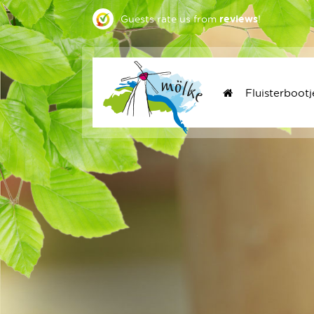
Guests rate us
from
reviews
!
Fluisterbootj