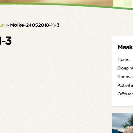
ter
»
Mölke-24052018-11-3
1-3
Maak
Home
Sloep h
Rondva
Activite
Offerte