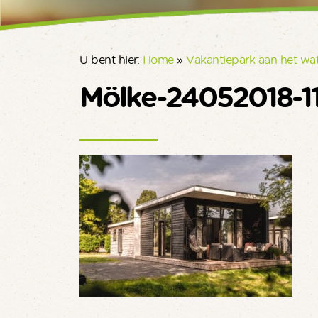
U bent hier:
Home
»
Vakantiepark aan het wa
Mölke-24052018-1