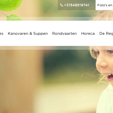
+31548519741
Foto’s en
es
Kanovaren & Suppen
Rondvaarten
Horeca
De Re