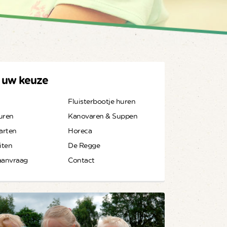
 uw keuze
Fluisterbootje huren
uren
Kanovaren & Suppen
arten
Horeca
iten
De Regge
aanvraag
Contact