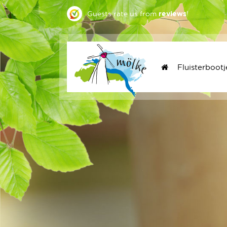
Guests rate us
from
reviews
!
Fluisterbootj