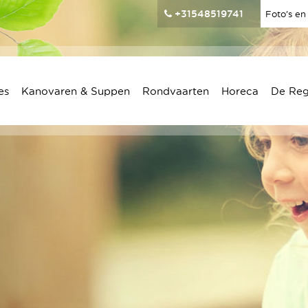
+31548519741
Foto’s en
es
Kanovaren & Suppen
Rondvaarten
Horeca
De Re