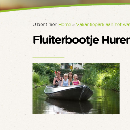
U bent hier:
Home
»
Vakantiepark aan het wa
Fluiterbootje Hure