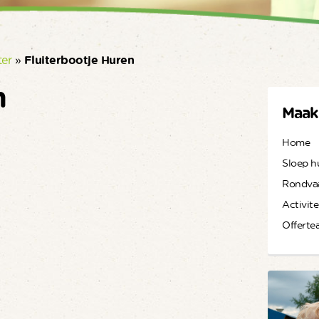
ter
»
Fluiterbootje Huren
n
Maak
Home
Sloep h
Rondva
Activite
Offerte