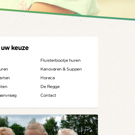
 uw keuze
Fluisterbootje huren
uren
Kanovaren & Suppen
arten
Horeca
iten
De Regge
aanvraag
Contact