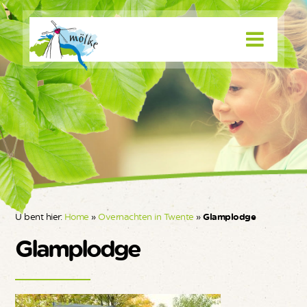
U bent hier:
Home
»
Overnachten in Twente
»
Glamplodge
Glamplodge