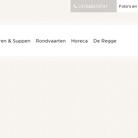
+31548519741
Foto’s en
ren & Suppen
Rondvaarten
Horeca
De Regge