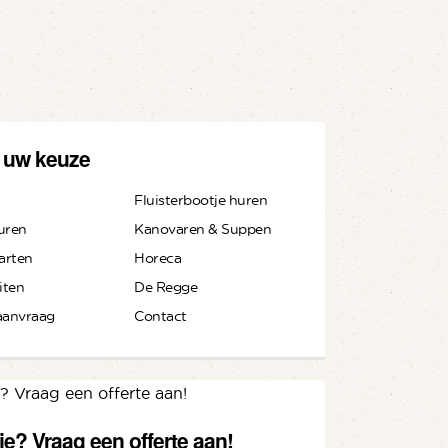
 uw keuze
Fluisterbootje huren
uren
Kanovaren & Suppen
arten
Horeca
iten
De Regge
aanvraag
Contact
je? Vraag een offerte aan!