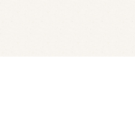
aren
Rondvaarten
LED's Go Showbowling
Ov