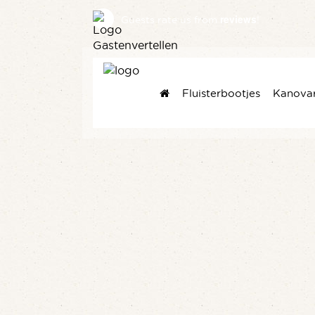
reviews
Guests rate us
from
!
Fluisterbootjes
Kanova