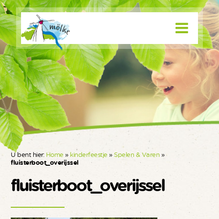
U bent hier:
Home
»
kinderfeestje
»
Spelen & Varen
»
fluisterboot_overijssel
fluisterboot_overijssel