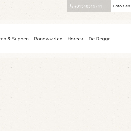
+31548519741
Foto’s en
ren & Suppen
Rondvaarten
Horeca
De Regge