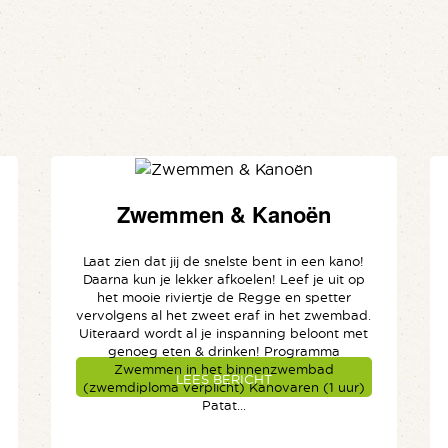
Zwemmen & Kanoën
Laat zien dat jij de snelste bent in een kano!
Daarna kun je lekker afkoelen! Leef je uit op
het mooie riviertje de Regge en spetter
vervolgens al het zweet eraf in het zwembad.
Uiteraard wordt al je inspanning beloont met
genoeg eten & drinken! Programma
Zwemmen in het binnenzwembad
LEES BERICHT
(zwemdiploma verplicht) Kanovaren (1 uur)
Patat...