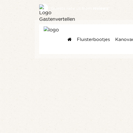
reviews
Guests rate us
from
!
Fluisterbootjes
Kanova