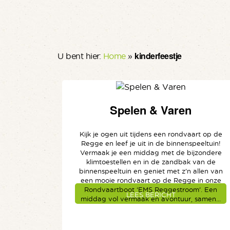
kinderfeestje
U bent hier:
Home
»
Spelen & Varen
Kijk je ogen uit tijdens een rondvaart op de
Regge en leef je uit in de binnenspeeltuin!
Vermaak je een middag met de bijzondere
klimtoestellen en in de zandbak van de
binnenspeeltuin en geniet met z’n allen van
een mooie rondvaart op de Regge in onze
Rondvaartboot ‘EMS Reggestroom’. Een
LEES BERICHT
middag vol vermaak en avontuur, samen...