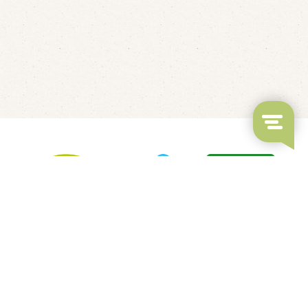
Fluisterbootjes verhuur
Kanovaren
Rondvaarten
LED's Go Showbowling