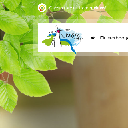
Guests rate us
from
reviews
!
Fluisterbootj