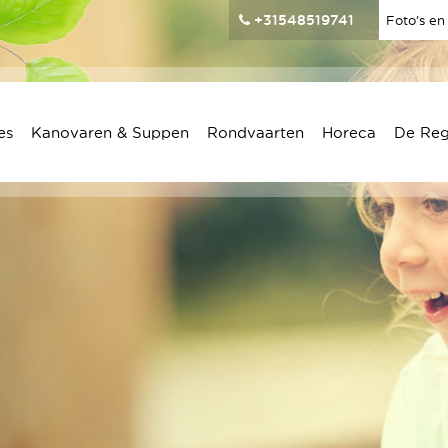
+31548519741
Foto’s en
es
Kanovaren & Suppen
Rondvaarten
Horeca
De Re