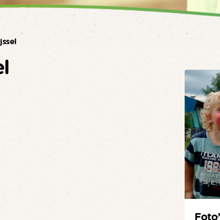
jssel
l
Foto’