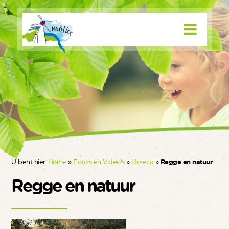
U bent hier:
Home
»
Foto's en Video's
»
Horeca
»
Regge en natuur
Regge en natuur