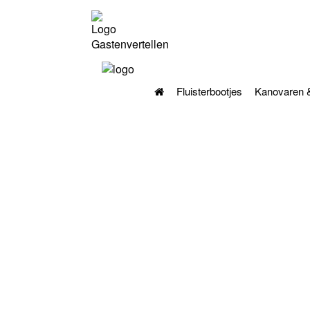
Guests rate us
from
reviews
!
Fluisterbootjes
Kanovaren 