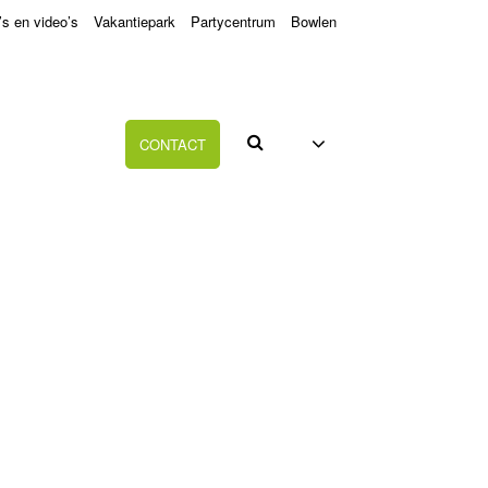
’s en video’s
Vakantiepark
Partycentrum
Bowlen
CONTACT