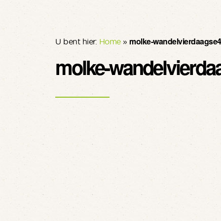
molke-wandelvierdaagse
U bent hier:
Home
»
molke-wandelvierda