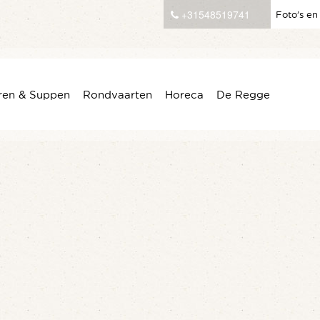
+31548519741
Foto’s en
ren & Suppen
Rondvaarten
Horeca
De Regge