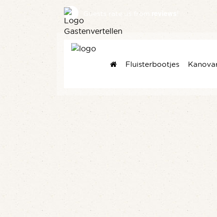
reviews
Guests rate us
from
!
Fluisterbootjes
Kanova