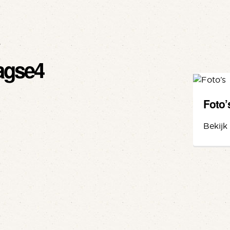
4
agse4
Foto’
Bekijk