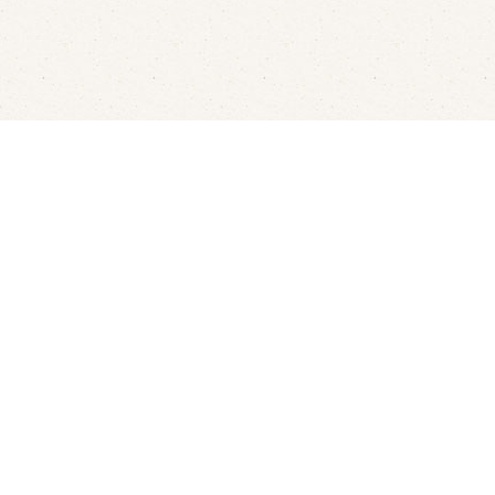
aren
Rondvaarten
LED's Go Showbowling
Ov