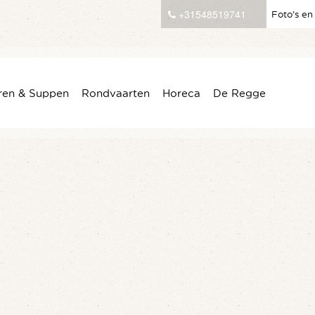
+31548519741
Foto’s en
ren & Suppen
Rondvaarten
Horeca
De Regge