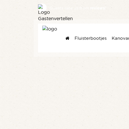
reviews
Guests rate us
from
!
Fluisterbootjes
Kanova