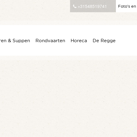
+31548519741
Foto’s en
ren & Suppen
Rondvaarten
Horeca
De Regge