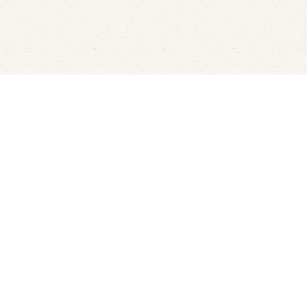
aren
Rondvaarten
LED's Go Showbowling
Ov