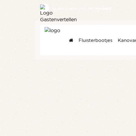
reviews
Guests rate us
from
!
Fluisterbootjes
Kanova