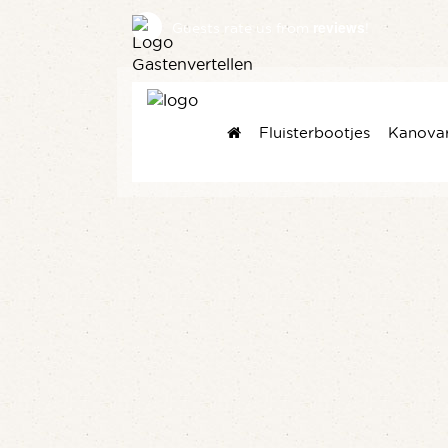
reviews
Guests rate us
from
!
Fluisterbootjes
Kanova