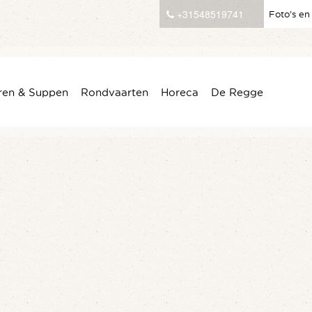
+31548519741
Foto’s en
ren & Suppen
Rondvaarten
Horeca
De Regge