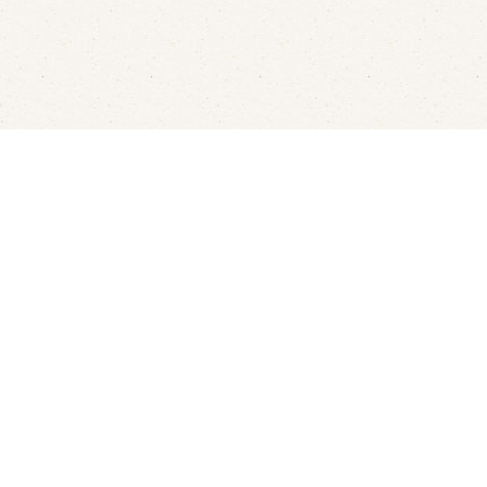
aren
Rondvaarten
LED's Go Showbowling
Ov