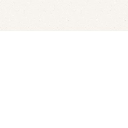
aren
Rondvaarten
LED's Go Showbowling
Ov