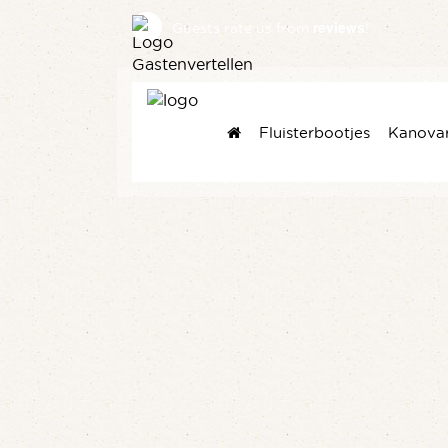
reviews
Guests rate us
from
!
Fluisterbootjes
Kanova