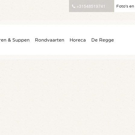
+31548519741
Foto’s en
ren & Suppen
Rondvaarten
Horeca
De Regge